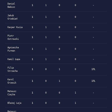
Daniel
1
1
0
0
-
-
Babisz
Jakub
1
1
0
0
-
-
Grzebień
Kacper Kucia
1
1
0
0
-
-
Piotr
1
1
0
0
-
-
Ostrowski
Agnieszka
1
1
0
0
-
-
Furman
Kamil Łapa
1
1
0
0
-
-
Filip
1
0
1
0
17L
-
Strzecha
Karol
1
0
1
0
17L
-
Grzesik
Mateusz
1
0
0
1
-
HF1
Czajka
Błażej Leja
1
0
0
1
-
HF1
Mateusz